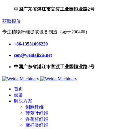
中国广东省湛江市官渡工业园恒业路2号
获取报价
专注植物纤维提取设备制造（始于2004年）
+86-13531096220
con@weidajixie.net
中国广东省湛江市官渡工业园恒业路2号
首页
设备
解决方案
剑麻纤维
菠萝叶纤维
香蕉杆纤维
麻杆类纤维