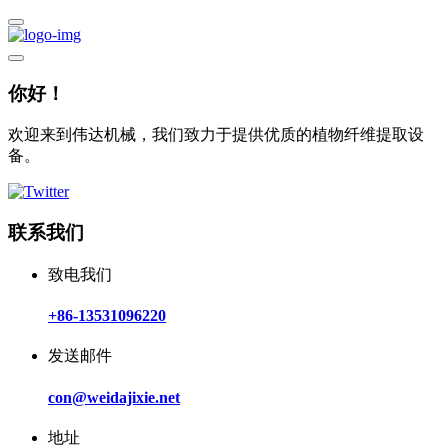
你好！
欢迎来到伟达机械，我们致力于提供优质的植物纤维提取设
备。
联系我们
致电我们
+86-13531096220
发送邮件
con@weidajixie.net
地址