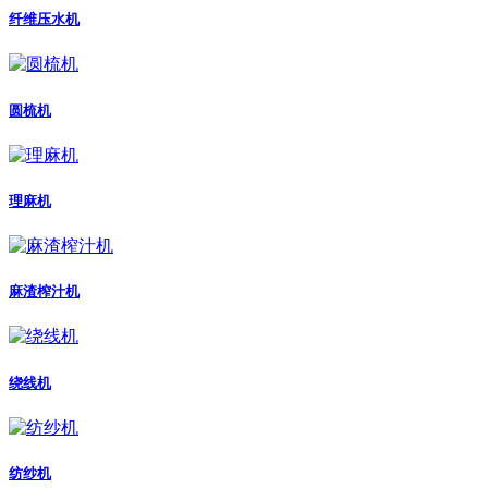
纤维压水机
圆梳机
理麻机
麻渣榨汁机
绕线机
纺纱机