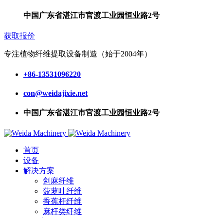
中国广东省湛江市官渡工业园恒业路2号
获取报价
专注植物纤维提取设备制造（始于2004年）
+86-13531096220
con@weidajixie.net
中国广东省湛江市官渡工业园恒业路2号
首页
设备
解决方案
剑麻纤维
菠萝叶纤维
香蕉杆纤维
麻杆类纤维