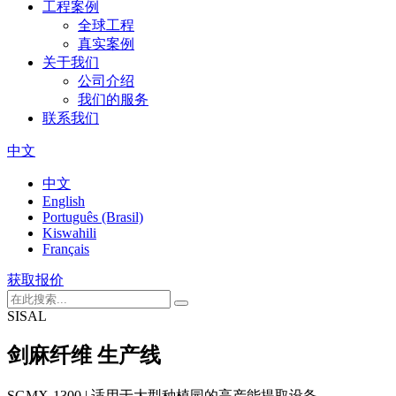
工程案例
全球工程
真实案例
关于我们
公司介绍
我们的服务
联系我们
中文
中文
English
Português (Brasil)
Kiswahili
Français
获取报价
SISAL
剑麻纤维
生产线
SGMX-1300 | 适用于大型种植园的高产能提取设备。