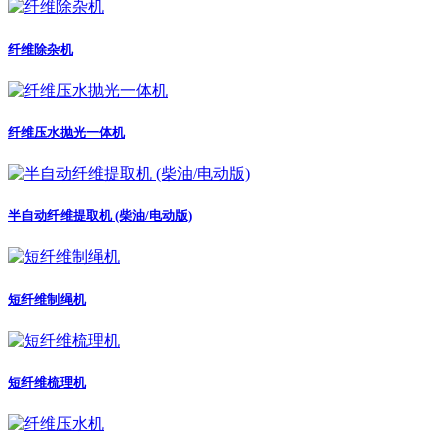
纤维除杂机
纤维压水抛光一体机
半自动纤维提取机 (柴油/电动版)
短纤维制绳机
短纤维梳理机