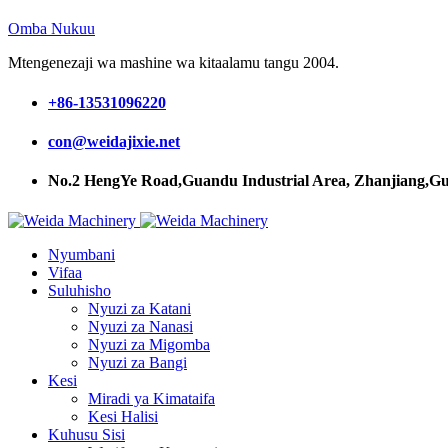
Omba Nukuu
Mtengenezaji wa mashine wa kitaalamu tangu 2004.
+86-13531096220
con@weidajixie.net
No.2 HengYe Road,Guandu Industrial Area, Zhanjiang,G
Nyumbani
Vifaa
Suluhisho
Nyuzi za Katani
Nyuzi za Nanasi
Nyuzi za Migomba
Nyuzi za Bangi
Kesi
Miradi ya Kimataifa
Kesi Halisi
Kuhusu Sisi