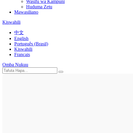
Wasifu wa Kampuni
Huduma Zetu
Mawasiliano
Kiswahili
中文
English
Português (Brasil)
Kiswahili
Français
Omba Nukuu