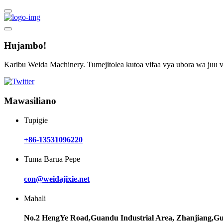
Hujambo!
Karibu Weida Machinery. Tumejitolea kutoa vifaa vya ubora wa juu 
Mawasiliano
Tupigie
+86-13531096220
Tuma Barua Pepe
con@weidajixie.net
Mahali
No.2 HengYe Road,Guandu Industrial Area, Zhanjiang,G