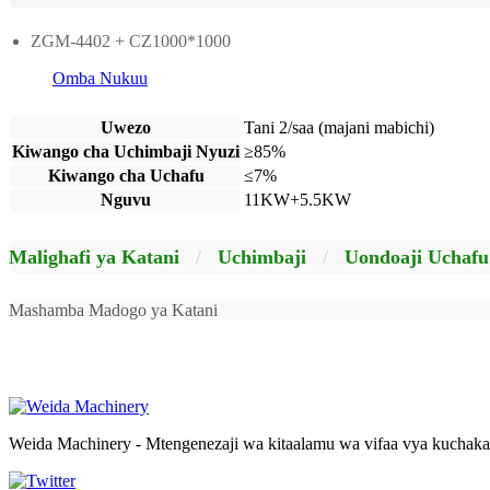
ZGM-4402 + CZ1000*1000
Omba Nukuu
Uwezo
Tani 2/saa (majani mabichi)
Kiwango cha Uchimbaji Nyuzi
≥85%
Kiwango cha Uchafu
≤7%
Nguvu
11KW+5.5KW
Malighafi ya Katani
/
Uchimbaji
/
Uondoaji Uchafu
Mashamba Madogo ya Katani
Weida Machinery - Mtengenezaji wa kitaalamu wa vifaa vya kuchaka