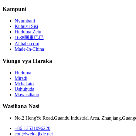
Kampuni
Nyumbani
Kuhusu Sisi
Huduma Zetu
1688阿里巴巴
Alibaba.com
Made-In-China
Viungo vya Haraka
Huduma
Miradi
Mchakato
Ushuhuda
Mawasiliano
Wasiliana Nasi
No.2 HengYe Road,Guandu Industrial Area, Zhanjiang,Guang
+86-13531096220
con@weidajixie.net