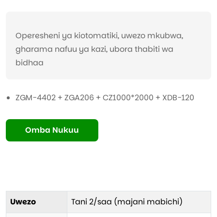
Operesheni ya kiotomatiki, uwezo mkubwa,
gharama nafuu ya kazi, ubora thabiti wa
bidhaa
ZGM-4402 + ZGA206 + CZ1000*2000 + XDB-120
Omba Nukuu
Uwezo
Tani 2/saa (majani mabichi)