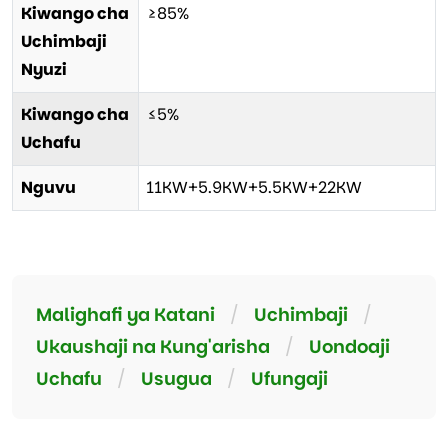
Kiwango cha
≥85%
Uchimbaji
Nyuzi
Kiwango cha
≤5%
Uchafu
Nguvu
11KW+5.9KW+5.5KW+22KW
Malighafi ya Katani
/
Uchimbaji
/
Ukaushaji na Kung'arisha
/
Uondoaji
Uchafu
/
Usugua
/
Ufungaji