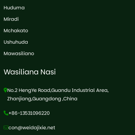
Huduma
Miradi
Mchakato
Ushuhuda
Mawasiliano
Wasiliana Nasi
No.2 HengYe Road,Guandu Industrial Area,
Zhanjiang,Guangdong ,China
+86-13531096220
con@weidajixie.net