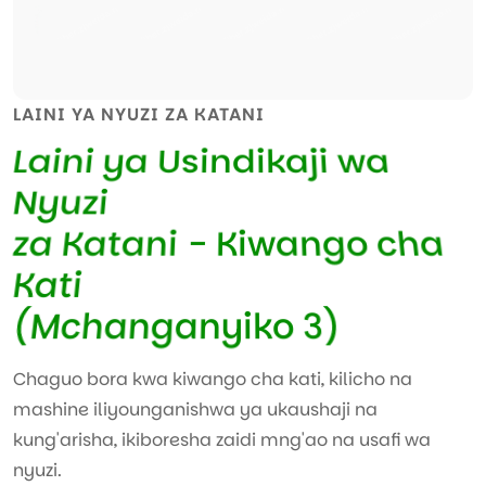
LAINI YA NYUZI ZA KATANI
L
a
i
n
i
y
a
U
s
i
n
d
i
k
a
j
i
w
a
N
y
u
z
i
z
a
K
a
t
a
n
i
-
K
i
w
a
n
g
o
c
h
a
K
a
t
i
(
M
c
h
a
n
g
a
n
y
i
k
o
3
)
Chaguo bora kwa kiwango cha kati, kilicho na
mashine iliyounganishwa ya ukaushaji na
kung'arisha, ikiboresha zaidi mng'ao na usafi wa
nyuzi.