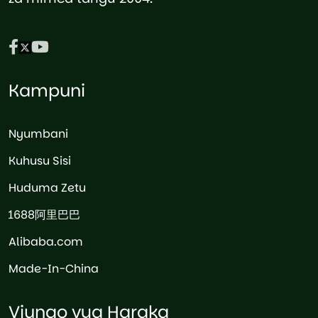
Kampuni
Nyumbani
Kuhusu Sisi
Huduma Zetu
1688阿里巴巴
Alibaba.com
Made-In-China
Viungo vya Haraka