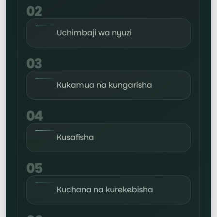
02
Uchimbaji wa nyuzi
03
Kukamua na kungarisha
04
Kusafisha
05
Kuchana na kurekebisha