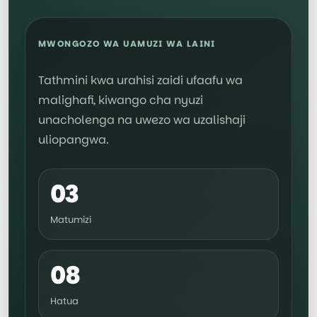
MWONGOZO WA UAMUZI WA LAINI
Tathmini kwa urahisi zaidi ufaafu wa
malighafi, kiwango cha nyuzi
unacholenga na uwezo wa uzalishaji
uliopangwa.
03
Matumizi
08
Hatua