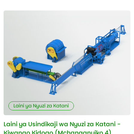
Laini ya Nyuzi za Katani
Laini ya Usindikaji wa Nyuzi za Katani -
Kiwango Kidogo (Mchanganyiko 4)