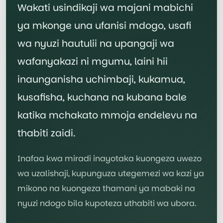
Wakati usindikaji wa majani mabichi
ya mkonge una ufanisi mdogo, usafi
wa nyuzi hautulii na upangaji wa
wafanyakazi ni mgumu, laini hii
inaunganisha uchimbaji, kukamua,
kusafisha, kuchana na kubana bale
katika mchakato mmoja endelevu na
thabiti zaidi.
Inafaa kwa miradi inayotaka kuongeza uwezo
wa uzalishaji, kupunguza utegemezi wa kazi ya
mikono na kuongeza thamani ya mabaki na
nyuzi ndogo bila kupoteza uthabiti wa ubora.