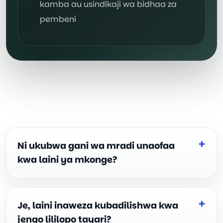
kamba au usindikaji wa bidhaa za
pembeni
Ni ukubwa gani wa mradi unaofaa
kwa laini ya mkonge?
Je, laini inaweza kubadilishwa kwa
jengo lililopo tayari?