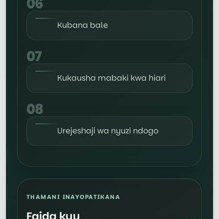
06
Kubana bale
07
Kukausha mabaki kwa hiari
08
Urejeshaji wa nyuzi ndogo
THAMANI INAYOPATIKANA
Faida kuu