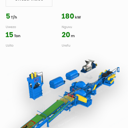
5
180
T/h
kW
Uwezo
Nguvu
15
20
Ton
m
Uzito
Urefu