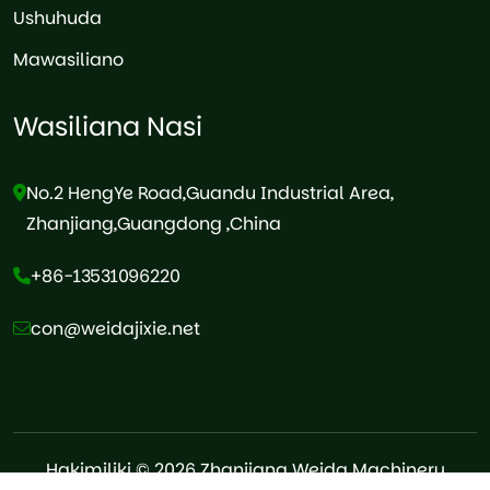
Ushuhuda
Mawasiliano
Wasiliana Nasi
No.2 HengYe Road,Guandu Industrial Area,
Zhanjiang,Guangdong ,China
+86-13531096220
con@weidajixie.net
Hakimiliki © 2026 Zhanjiang Weida Machinery