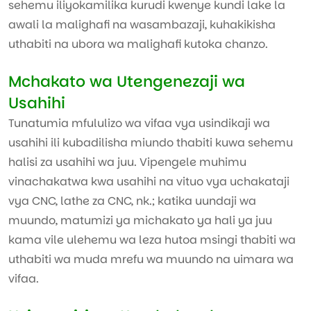
sehemu iliyokamilika kurudi kwenye kundi lake la
awali la malighafi na wasambazaji, kuhakikisha
uthabiti na ubora wa malighafi kutoka chanzo.
Mchakato wa Utengenezaji wa
Usahihi
Tunatumia mfululizo wa vifaa vya usindikaji wa
usahihi ili kubadilisha miundo thabiti kuwa sehemu
halisi za usahihi wa juu. Vipengele muhimu
vinachakatwa kwa usahihi na vituo vya uchakataji
vya CNC, lathe za CNC, nk.; katika uundaji wa
muundo, matumizi ya michakato ya hali ya juu
kama vile ulehemu wa leza hutoa msingi thabiti wa
uthabiti wa muda mrefu wa muundo na uimara wa
vifaa.