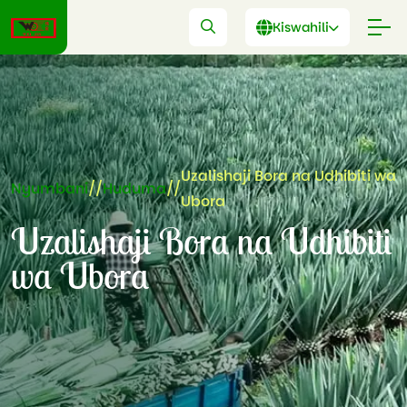
Kiswahili
Uzalishaji Bora na Udhibiti wa
Nyumbani
//
Huduma
//
Ubora
Uzalishaji Bora na Udhibiti
wa Ubora