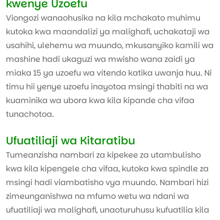
kwenye Uzoefu
Viongozi wanaohusika na kila mchakato muhimu
kutoka kwa maandalizi ya malighafi, uchakataji wa
usahihi, ulehemu wa muundo, mkusanyiko kamili wa
mashine hadi ukaguzi wa mwisho wana zaidi ya
miaka 15 ya uzoefu wa vitendo katika uwanja huu. Ni
timu hii yenye uzoefu inayotoa msingi thabiti na wa
kuaminika wa ubora kwa kila kipande cha vifaa
tunachotoa.
Ufuatiliaji wa Kitaratibu
Tumeanzisha nambari za kipekee za utambulisho
kwa kila kipengele cha vifaa, kutoka kwa spindle za
msingi hadi viambatisho vya muundo. Nambari hizi
zimeunganishwa na mfumo wetu wa ndani wa
ufuatiliaji wa malighafi, unaoturuhusu kufuatilia kila