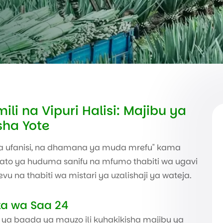
 na Vipuri Halisi: Majibu ya
ha Yote
wa ufanisi, na dhamana ya muda mrefu" kama
akato ya huduma sanifu na mfumo thabiti wa ugavi
evu na thabiti wa mistari ya uzalishaji ya wateja.
ka wa Saa 24
la ya baada ya mauzo ili kuhakikisha majibu ya