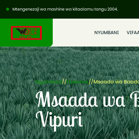
Mtengenezaji wa mashine wa kitaalamu tangu 2004.
NYUMBANI
VIFA
Nyumbani
//
Huduma
//
Msaada wa Baada 
Msaada wa B
Vipuri