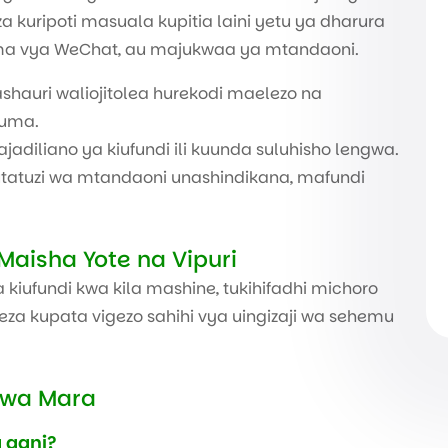
 kuripoti masuala kupitia laini yetu ya dharura
uma vya WeChat, au majukwaa ya mtandaoni.
hauri waliojitolea hurekodi maelezo na
duma.
jadiliano ya kiufundi ili kuunda suluhisho lengwa.
utatuzi wa mtandaoni unashindikana, mafundi
aisha Yote na Vipuri
ufundi kwa kila mashine, tukihifadhi michoro
za kupata vigezo sahihi vya uingizaji wa sehemu
kwa Mara
 gani?