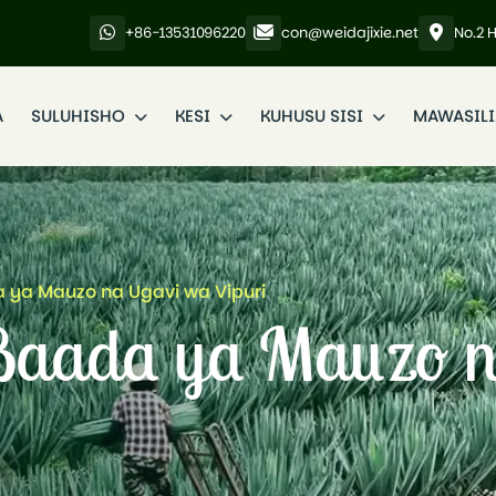
+86-13531096220
con@weidajixie.net
No.2 
A
SULUHISHO
KESI
KUHUSU SISI
MAWASIL
ya Mauzo na Ugavi wa Vipuri
aada ya Mauzo n