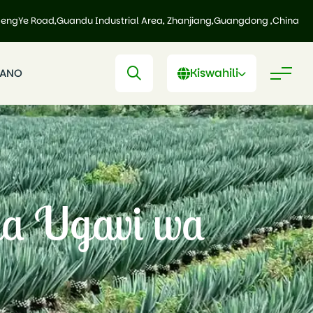
HengYe Road,Guandu Industrial Area, Zhanjiang,Guangdong ,China
Kiswahili
IANO
a Ugavi wa