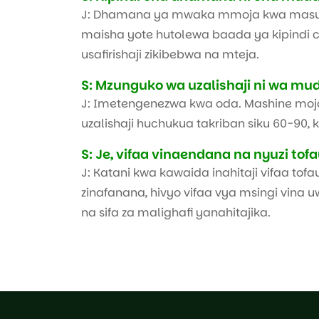
J: Dhamana ya mwaka mmoja kwa masua
maisha yote hutolewa baada ya kipindi
usafirishaji zikibebwa na mteja.
S: Mzunguko wa uzalishaji ni wa mu
J: Imetengenezwa kwa oda. Mashine moja
uzalishaji huchukua takriban siku 60-90, ku
S: Je, vifaa vinaendana na nyuzi tofa
J: Katani kwa kawaida inahitaji vifaa tofaut
zinafanana, hivyo vifaa vya msingi vina 
na sifa za malighafi yanahitajika.