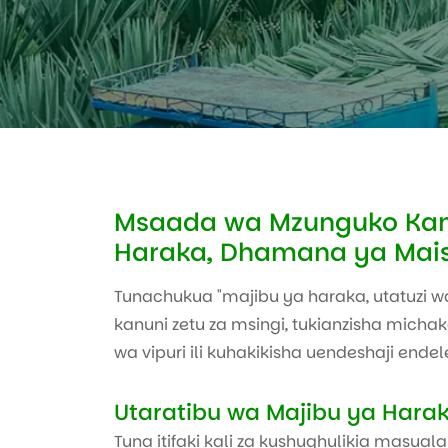
Msaada wa Mzunguko Kamili
Haraka, Dhamana ya Mais
Tunachukua "majibu ya haraka, utatuzi 
kanuni zetu za msingi, tukianzisha mich
wa vipuri ili kuhakikisha uendeshaji endel
Utaratibu wa Majibu ya Hara
Tuna itifaki kali za kushughulikia masua