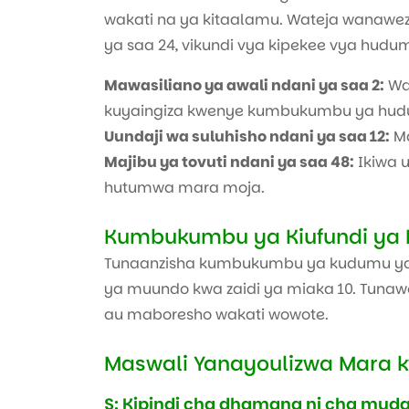
wakati na ya kitaalamu. Wateja wanaweza
ya saa 24, vikundi vya kipekee vya hud
Mawasiliano ya awali ndani ya saa 2:
Was
kuyaingiza kwenye kumbukumbu ya hu
Uundaji wa suluhisho ndani ya saa 12:
Ma
Majibu ya tovuti ndani ya saa 48:
Ikiwa 
hutumwa mara moja.
Kumbukumbu ya Kiufundi ya M
Tunaanzisha kumbukumbu ya kudumu ya ki
ya muundo kwa zaidi ya miaka 10. Tunawe
au maboresho wakati wowote.
Maswali Yanayoulizwa Mara 
S: Kipindi cha dhamana ni cha muda