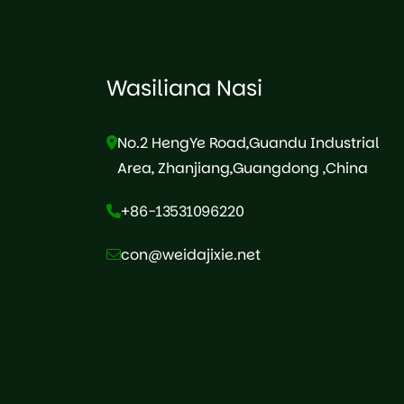
Wasiliana Nasi
No.2 HengYe Road,Guandu Industrial
Area, Zhanjiang,Guangdong ,China
+86-13531096220
con@weidajixie.net