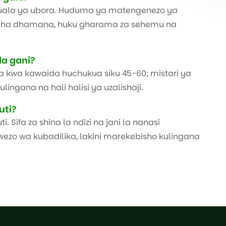
la ya ubora. Huduma ya matengenezo ya
 cha dhamana, huku gharama za sehemu na
da gani?
 kwa kawaida huchukua siku 45-60; mistari ya
lingana na hali halisi ya uzalishaji.
uti?
i. Sifa za shina la ndizi na jani la nanasi
uwezo wa kubadilika, lakini marekebisho kulingana