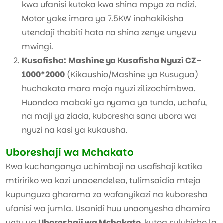
kwa ufanisi kutoka kwa shina mpya za ndizi.
Motor yake imara ya 7.5KW inahakikisha
utendaji thabiti hata na shina zenye unyevu
mwingi.
Kusafisha:
Mashine ya Kusafisha Nyuzi CZ-
1000*2000
(Kikaushio/Mashine ya Kusugua)
huchakata mara moja nyuzi zilizochimbwa.
Huondoa mabaki ya nyama ya tunda, uchafu,
na maji ya ziada, kuboresha sana ubora wa
nyuzi na kasi ya kukausha.
Uboreshaji wa Mchakato
Kwa kuchanganya uchimbaji na usafishaji katika
mtiririko wa kazi unaoendelea, tulimsaidia mteja
kupunguza gharama za wafanyikazi na kuboresha
ufanisi wa jumla. Usanidi huu unaonyesha dhamira
yetu ya
Uboreshaji wa Mchakato
, kutoa suluhisho la