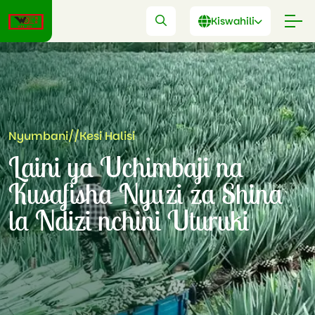
Kiswahili
Nyumbani
//
Kesi Halisi
Laini ya Uchimbaji na
Kusafisha Nyuzi za Shina
la Ndizi nchini Uturuki