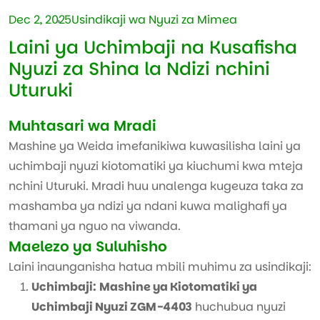
Dec 2, 2025
Usindikaji wa Nyuzi za Mimea
Laini ya Uchimbaji na Kusafisha
Nyuzi za Shina la Ndizi nchini
Uturuki
Muhtasari wa Mradi
Mashine ya Weida imefanikiwa kuwasilisha laini ya
uchimbaji nyuzi kiotomatiki ya kiuchumi kwa mteja
nchini Uturuki. Mradi huu unalenga kugeuza taka za
mashamba ya ndizi ya ndani kuwa malighafi ya
thamani ya nguo na viwanda.
Maelezo ya Suluhisho
Laini inaunganisha hatua mbili muhimu za usindikaji:
Uchimbaji:
Mashine ya Kiotomatiki ya
Uchimbaji Nyuzi ZGM-4403
huchubua nyuzi