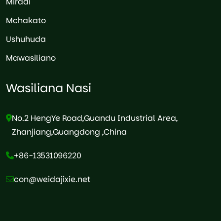
Miradi
Mchakato
Ushuhuda
Mawasiliano
Wasiliana Nasi
No.2 HengYe Road,Guandu Industrial Area,
Zhanjiang,Guangdong ,China
+86-13531096220
con@weidajixie.net