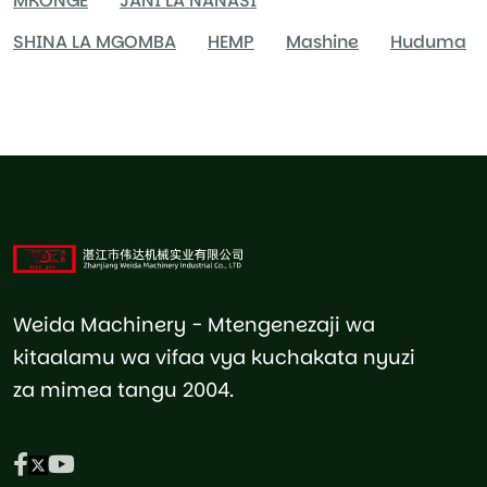
MKONGE
JANI LA NANASI
SHINA LA MGOMBA
HEMP
Mashine
Huduma
Weida Machinery - Mtengenezaji wa
kitaalamu wa vifaa vya kuchakata nyuzi
za mimea tangu 2004.