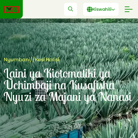
Kiswahili
Nyumbani
//
Kesi Halisi
Laini ya Kiotomatiki ya
Uchimbaji na Kusafisha
Nyuzi za Majani ya Nanasi