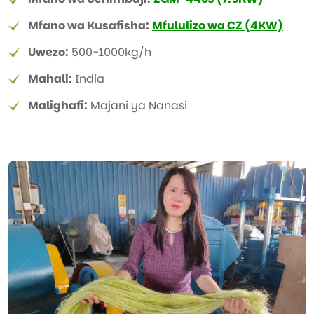
Mfano wa Kusafisha:
Mfululizo wa CZ (4KW)
Uwezo:
500-1000kg/h
Mahali:
India
Malighafi:
Majani ya Nanasi