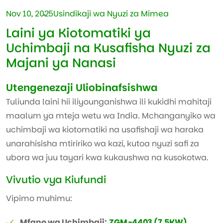
Nov 10, 2025
Usindikaji wa Nyuzi za Mimea
Laini ya Kiotomatiki ya
Uchimbaji na Kusafisha Nyuzi za
Majani ya Nanasi
Utengenezaji Uliobinafsishwa
Tuliunda laini hii iliyounganishwa ili kukidhi mahitaji
maalum ya mteja wetu wa India. Mchanganyiko wa
uchimbaji wa kiotomatiki na usafishaji wa haraka
unarahisisha mtiririko wa kazi, kutoa nyuzi safi za
ubora wa juu tayari kwa kukaushwa na kusokotwa.
Vivutio vya Kiufundi
Vipimo muhimu:
Mfano wa Uchimbaji:
ZGM-4403 (7.5KW)