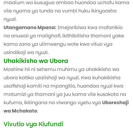
maalum wa kusugua ambao huondoa uchafu kama
vile nyama ya tunda na vumbi huku ikinyoosha
nyuzi.
Utangamano Mpana:
Imejaribiwa kwa mafanikio
na anuwai ya malighafi, ikithibitisha thamani yake
kama zana ya ulimwengu wote kwa vituo vya
usindikaji wa nyuzi.
Uhakikisho wa Ubora
Mashine hii ni sehemu muhimu ya uhakikisho wa
ubora katika uzalishaji wa nyuzi. Kwa kuhakikisha
usafishaji kamili na mpangilio, huandaa nyuzi kwa
matumizi ya thamani ya juu kama vile kusokota na
kufuma, ikilingana na viwango vyetu vya
Uboreshaji
wa Mchakato
.
Vivutio vya Kiufundi