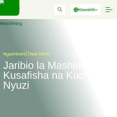
Kiswahili
Nyumbani
//
Kesi Halisi
Jaribio la Mashine ya
Kusafisha na Kuchana
Nyuzi