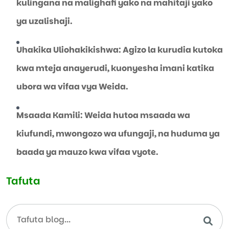
kulingana na malighafi yako na mahitaji yako
ya uzalishaji.
Uhakika Uliohakikishwa: Agizo la kurudia kutoka
kwa mteja anayerudi, kuonyesha imani katika
ubora wa vifaa vya Weida.
Msaada Kamili: Weida hutoa msaada wa
kiufundi, mwongozo wa ufungaji, na huduma ya
baada ya mauzo kwa vifaa vyote.
Tafuta