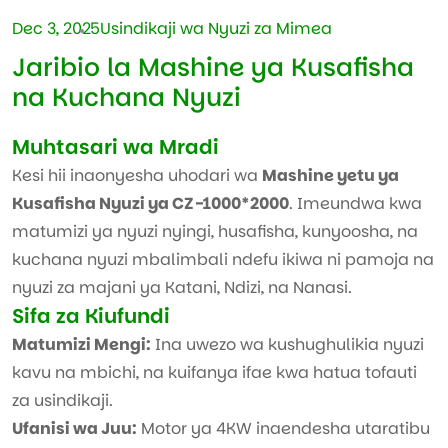
Dec 3, 2025
Usindikaji wa Nyuzi za Mimea
Jaribio la Mashine ya Kusafisha
na Kuchana Nyuzi
Muhtasari wa Mradi
Kesi hii inaonyesha uhodari wa
Mashine yetu ya
Kusafisha Nyuzi ya CZ-1000*2000
. Imeundwa kwa
matumizi ya nyuzi nyingi, husafisha, kunyoosha, na
kuchana nyuzi mbalimbali ndefu ikiwa ni pamoja na
nyuzi za majani ya Katani, Ndizi, na Nanasi.
Sifa za Kiufundi
Matumizi Mengi:
Ina uwezo wa kushughulikia nyuzi
kavu na mbichi, na kuifanya ifae kwa hatua tofauti
za usindikaji.
Ufanisi wa Juu:
Motor ya 4KW inaendesha utaratibu