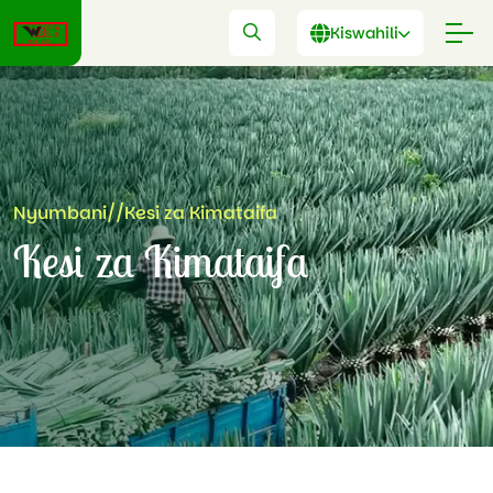
Kiswahili
Nyumbani
//
Kesi za Kimataifa
Kesi za Kimataifa