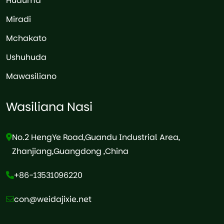
Huduma
Miradi
Mchakato
Ushuhuda
Mawasiliano
Wasiliana Nasi
No.2 HengYe Road,Guandu Industrial Area,
Zhanjiang,Guangdong ,China
+86-13531096220
con@weidajixie.net