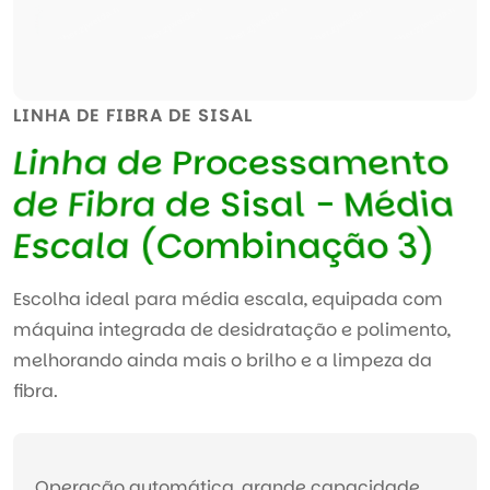
LINHA DE FIBRA DE SISAL
L
i
n
h
a
d
e
P
r
o
c
e
s
s
a
m
e
n
t
o
d
e
F
i
b
r
a
d
e
S
i
s
a
l
-
M
é
d
i
a
E
s
c
a
l
a
(
C
o
m
b
i
n
a
ç
ã
o
3
)
Escolha ideal para média escala, equipada com
máquina integrada de desidratação e polimento,
melhorando ainda mais o brilho e a limpeza da
fibra.
Operação automática, grande capacidade,