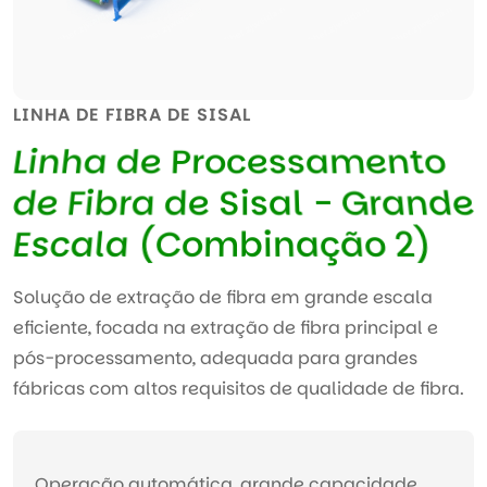
LINHA DE FIBRA DE SISAL
L
i
n
h
a
d
e
P
r
o
c
e
s
s
a
m
e
n
t
o
d
e
F
i
b
r
a
d
e
S
i
s
a
l
-
G
r
a
n
d
e
E
s
c
a
l
a
(
C
o
m
b
i
n
a
ç
ã
o
2
)
Solução de extração de fibra em grande escala
eficiente, focada na extração de fibra principal e
pós-processamento, adequada para grandes
fábricas com altos requisitos de qualidade de fibra.
Operação automática, grande capacidade,