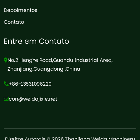
Depoimentos
Contato
Entre em Contato
No.2 HengYe Road,Guandu Industrial Area,
Zhanjiang,Guangdong ,China
+86-13531096220
con@weidajixie.net
Direitos Autorais © 2026 Zhanjiang Weida Machinery