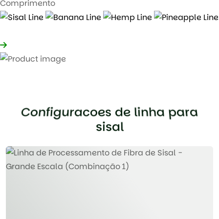
Comprimento
MAIS DETALHES
C
o
n
f
i
g
u
r
a
c
o
e
s
d
e
l
i
n
h
a
p
a
r
a
s
i
s
a
l