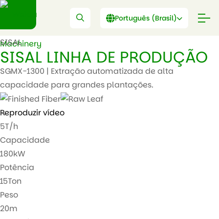
Português (Brasil)
SISAL
SISAL
LINHA DE PRODUÇÃO
SGMX-1300 | Extração automatizada de alta
capacidade para grandes plantações.
Reproduzir vídeo
5
T/h
Capacidade
180
kW
Potência
15
Ton
Peso
20
m