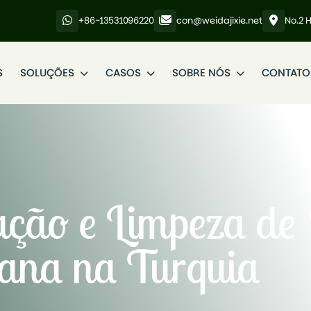
+86-13531096220
con@weidajixie.net
No.2 
S
SOLUÇÕES
CASOS
SOBRE NÓS
CONTATO
ação e Limpeza de 
ana na Turquia