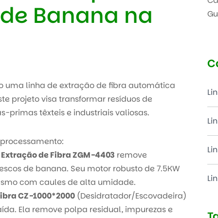
e de Banana na
C
 uma linha de extração de fibra automática
Li
te projeto visa transformar resíduos de
primas têxteis e industriais valiosas.
Li
e processamento:
Li
Extração de Fibra ZGM-4403
remove
frescos de banana. Seu motor robusto de 7.5KW
Li
smo com caules de alta umidade.
Fibra CZ-1000*2000
(Desidratador/Escovadeira)
ída. Ela remove polpa residual, impurezas e
T