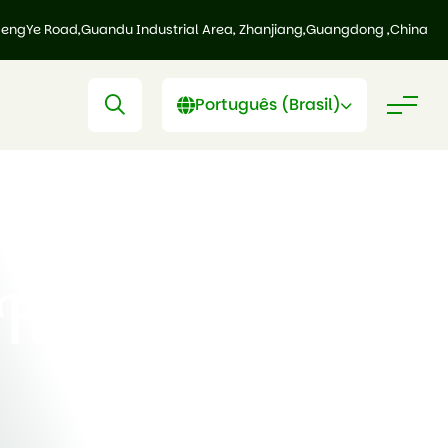
HengYe Road,Guandu Industrial Area, Zhanjiang,Guangdong ,China
Português (Brasil)
Fibra de