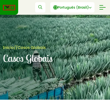
Português (Brasil)
Início
//
Casos Globais
Casos Globais