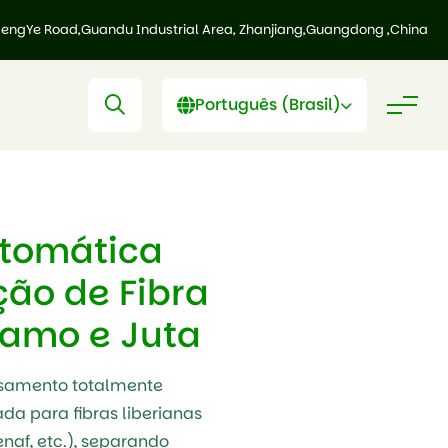
HengYe Road,Guandu Industrial Area, Zhanjiang,Guangdong ,China
Português (Brasil)
utomática
ção de Fibra
amo e Juta
samento totalmente
da para fibras liberianas
naf, etc.), separando