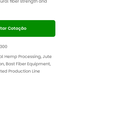
ural fiber strength and
itar Cotação
300
ial Hemp Processing
,
Jute
on
,
Bast Fiber Equipment
,
ed Production Line