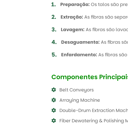
1.
Preparação:
Os talos são pr
2.
Extração:
As fibras são sepa
3.
Lavagem:
As fibras são lav
4.
Desaguamento:
As fibras s
5.
Enfardamento:
As fibras sã
Componentes Principai
Belt Conveyors
Arraying Machine
Double-Drum Extraction Mach
Fiber Dewatering & Polishing