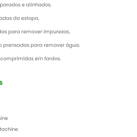
eparados e alinhados.
radas da estopa.
adas para remover impurezas.
ão prensadas para remover água.
o comprimidas em fardos.
s
ine
 Machine