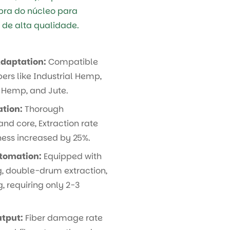
ibra do núcleo para
a de alta qualidade.
Adaptation:
Compatible
bers like Industrial Hemp,
 Hemp, and Jute.
ation:
Thorough
and core, Extraction rate
ness increased by 25%.
utomation:
Equipped with
, double-drum extraction,
, requiring only 2-3
utput:
Fiber damage rate