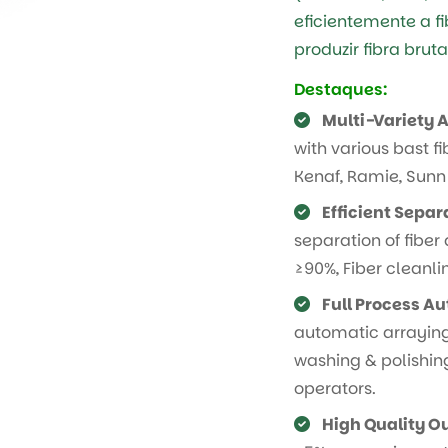
eficientemente a f
produzir fibra brut
Destaques:
Multi-Variety 
with various bast fi
Kenaf, Ramie, Sunn
Efficient Separ
separation of fiber 
≥90%, Fiber cleanli
Full Process A
automatic arraying
washing & polishing
operators.
High Quality O