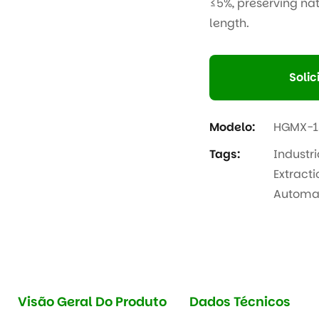
≤5%, preserving nat
length.
Solic
Modelo:
HGMX-1
Tags:
Industr
Extracti
Automat
Visão Geral Do Produto
Dados Técnicos