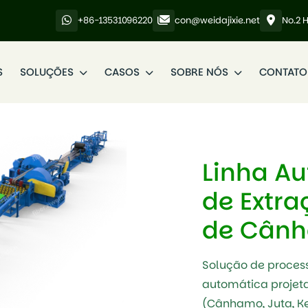
+86-13531096220
con@weidajixie.net
No.2 
S
SOLUÇÕES
CASOS
SOBRE NÓS
CONTATO
Linha A
de Extra
de Cânh
Solução de proces
automática projeta
(Cânhamo, Juta, Ke