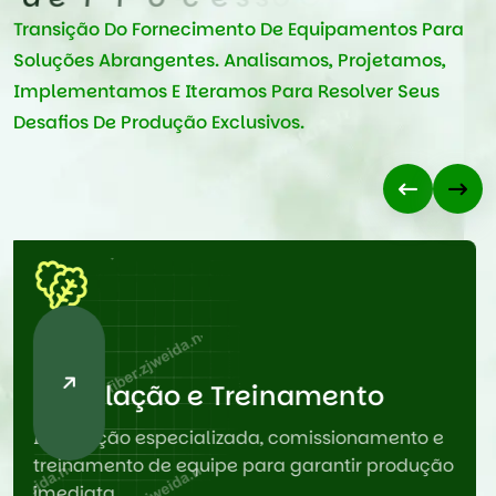
S
o
l
u
ç
õ
e
s
d
e
O
t
i
m
i
z
a
ç
ã
o
d
e
P
r
o
c
e
s
s
o
C
o
m
p
l
e
t
o
Transição Do Fornecimento De Equipamentos Para
Soluções Abrangentes. Analisamos, Projetamos,
Implementamos E Iteramos Para Resolver Seus
Desafios De Produção Exclusivos.
04
Serviço Duradouro