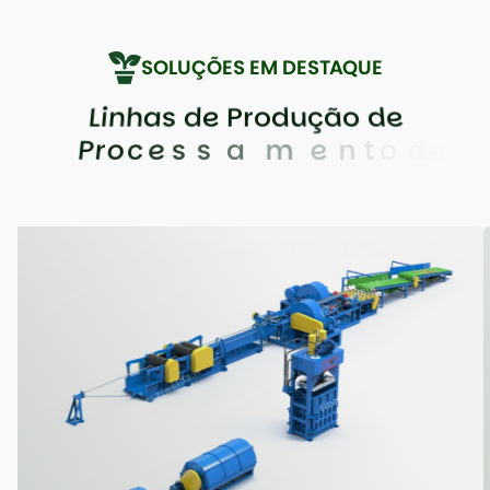
SOLUÇÕES EM DESTAQUE
L
i
n
h
a
s
d
e
P
r
o
d
u
ç
ã
o
d
e
P
r
o
c
e
s
s
a
m
e
n
t
o
d
e
F
i
b
r
a
A
v
a
n
ç
a
d
a
s