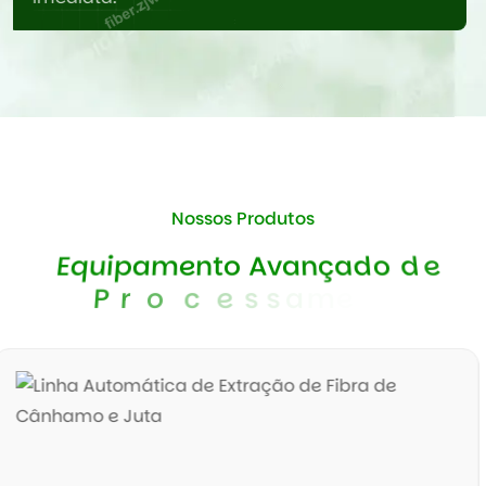
Comprometidos com a responsividade vitalícia,
garantindo operação sustentável com suporte
profissional contínuo.
Nossos Produtos
E
q
u
i
p
a
m
e
n
t
o
A
v
a
n
ç
a
d
o
d
e
P
r
o
c
e
s
s
a
m
e
n
t
o
d
e
F
i
b
r
a