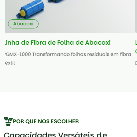
Cânhamo
Linha de Processamento de Fibra de
Cânhamo
a
Decorticação eficiente para Cânhamo Industrial
POR QUE NOS ESCOLHER
C
a
p
a
c
i
d
a
d
e
s
V
e
r
s
á
t
e
i
s
d
e