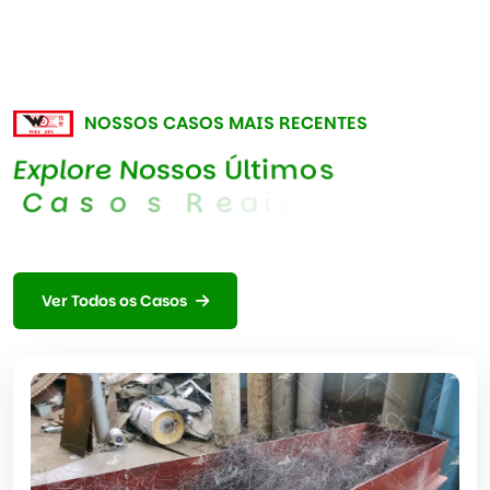
NOSSOS CASOS MAIS RECENTES
E
x
p
l
o
r
e
N
o
s
s
o
s
Ú
l
t
i
m
o
s
C
a
s
o
s
R
e
a
i
s
Ver Todos os Casos