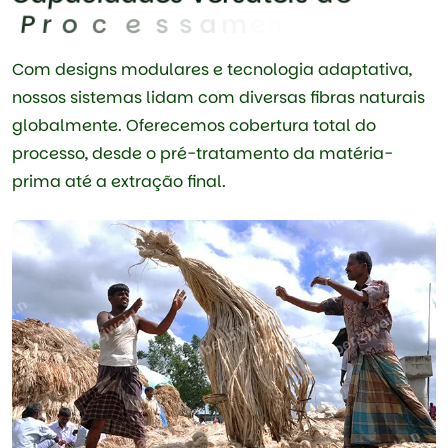
P
r
o
c
e
s
s
a
m
e
n
t
o
d
e
F
i
b
r
a
Com designs modulares e tecnologia adaptativa,
nossos sistemas lidam com diversas fibras naturais
globalmente. Oferecemos cobertura total do
processo, desde o pré-tratamento da matéria-
prima até a extração final.