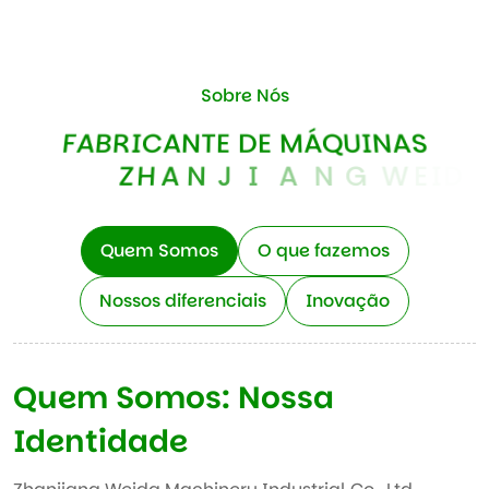
Sobre Nós
F
A
B
R
I
C
A
N
T
E
D
E
M
Á
Q
U
I
N
A
S
Z
H
A
N
J
I
A
N
G
W
E
I
D
A
Quem Somos
O que fazemos
Nossos diferenciais
Inovação
Quem Somos: Nossa
Identidade