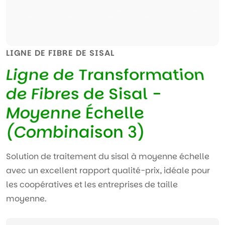
LIGNE DE FIBRE DE SISAL
L
i
g
n
e
d
e
T
r
a
n
s
f
o
r
m
a
t
i
o
n
d
e
F
i
b
r
e
s
d
e
S
i
s
a
l
-
M
o
y
e
n
n
e
É
c
h
e
l
l
e
(
C
o
m
b
i
n
a
i
s
o
n
3
)
Solution de traitement du sisal à moyenne échelle
avec un excellent rapport qualité-prix, idéale pour
les coopératives et les entreprises de taille
moyenne.