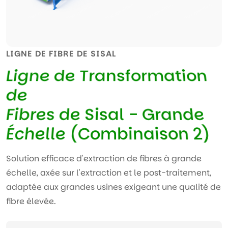
LIGNE DE FIBRE DE SISAL
L
i
g
n
e
d
e
T
r
a
n
s
f
o
r
m
a
t
i
o
n
d
e
F
i
b
r
e
s
d
e
S
i
s
a
l
-
G
r
a
n
d
e
É
c
h
e
l
l
e
(
C
o
m
b
i
n
a
i
s
o
n
2
)
Solution efficace d'extraction de fibres à grande
échelle, axée sur l'extraction et le post-traitement,
adaptée aux grandes usines exigeant une qualité de
fibre élevée.