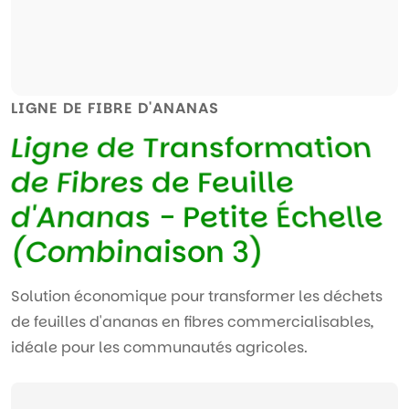
LIGNE DE FIBRE D'ANANAS
L
i
g
n
e
d
e
T
r
a
n
s
f
o
r
m
a
t
i
o
n
d
e
F
i
b
r
e
s
d
e
F
e
u
i
l
l
e
d
'
A
n
a
n
a
s
-
P
e
t
i
t
e
É
c
h
e
l
l
e
(
C
o
m
b
i
n
a
i
s
o
n
3
)
Solution économique pour transformer les déchets
de feuilles d'ananas en fibres commercialisables,
idéale pour les communautés agricoles.