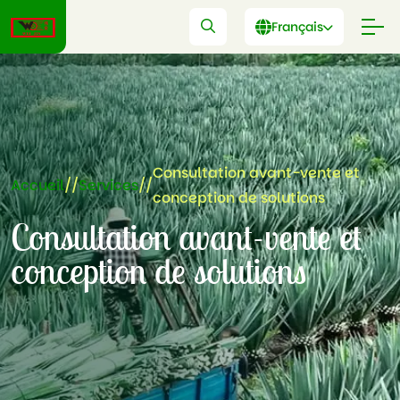
Français
Consultation avant-vente et
Accueil
//
Services
//
conception de solutions
Consultation avant-vente et
conception de solutions