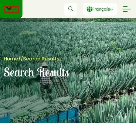
Français
Home
//
Search Results
Search Results