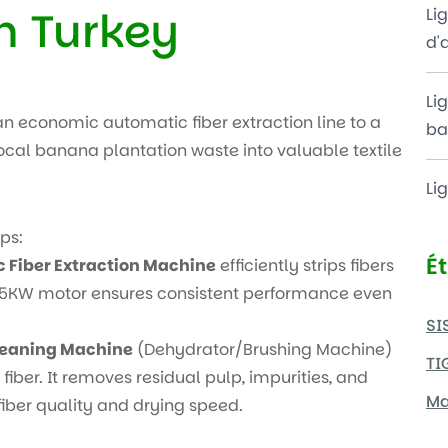
n Turkey
Li
d'
Li
n economic automatic fiber extraction line to a
ba
 local banana plantation waste into valuable textile
Li
ps:
É
Fiber Extraction Machine
efficiently strips fibers
7.5KW motor ensures consistent performance even
SI
leaning Machine
(Dehydrator/Brushing Machine)
TI
iber. It removes residual pulp, impurities, and
Ma
fiber quality and drying speed.