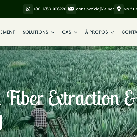
+86-13531096220
con@weidajixie.net
No.2 H
PEMENT
SOLUTIONS
CAS
À PROPOS
CONTA
Fiber Extraction &
y