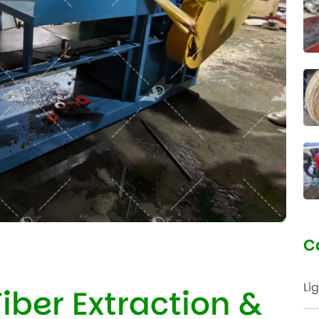
C
Li
ber Extraction &